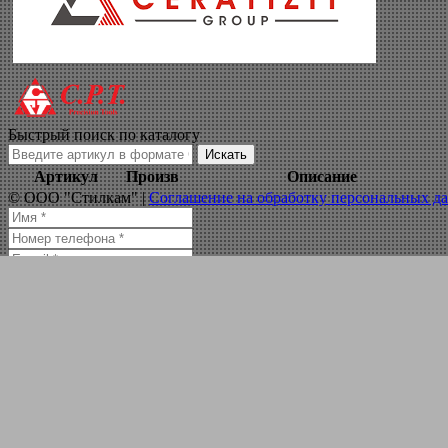
набор сверл атака
Навигация по сайту