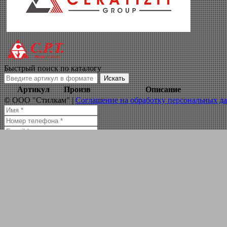
резец отрезной 25
Навигация по сайту