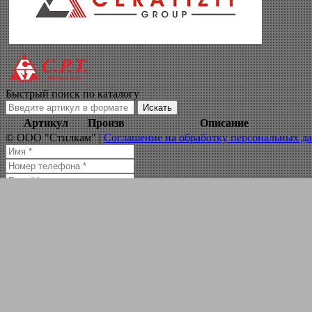
сандвик хабаровс
Навигация по сайту