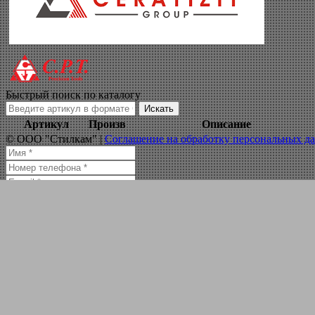
ступенчатое свер
Навигация по сайту