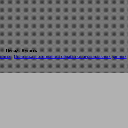
ло энкор