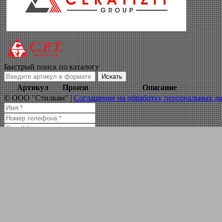
Wnmg seco
Навигация по сайту