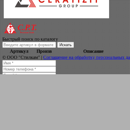
чпу продам
Навигация по сайту